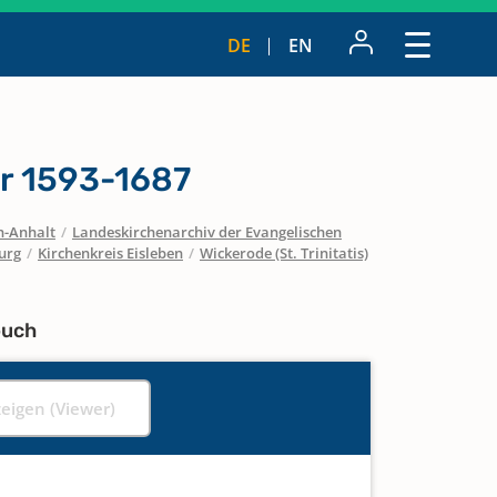
DE
EN
er 1593-1687
n-Anhalt
/
Landeskirchenarchiv der Evangelischen
urg
/
Kirchenkreis Eisleben
/
Wickerode (St. Trinitatis)
buch
zeigen (Viewer)