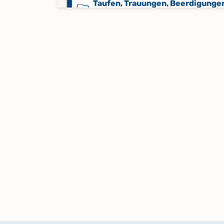
Taufen, Trauungen, Beerdigunge
1812-1844
Trauungen 1845-1953
Trauungen 1870-1880, Taufen 18
1881, Beerdigungen 1870-1881
Trauungen, Taufen 1716-1811,
Beerdigungen 1725-1811,
Konfirmanden 1741-1759