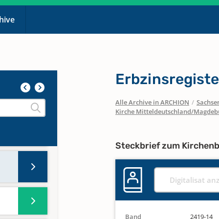
chive
is
n
Erbzinsregist
Alle Archive in ARCHION
/
Sachse
Kirche Mitteldeutschland/Magdeb
5
Steckbrief zum Kirchen
Digitalisat an
Band
2419-14