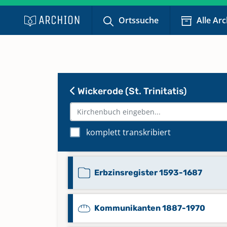
Ortssuche
Alle Ar
Alphabetisches Namenverzeichn
Taufen, Trauungen, Beerdigunge
1716-1972
Keine verfügbaren Digitalisate
Wickerode (St. Trinitatis)
Beerdigungen 1845-1976
komplett transkribiert
Einwohnerverzeichnis 1663-174
Erbzinsregister 1593-1687
Kommunikanten 1887-1970