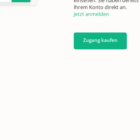
einsehen. Sie haben bereits
Ihrem Konto direkt an.
Jetzt anmelden
n
Zugang kaufen
n
711-
n,
n,