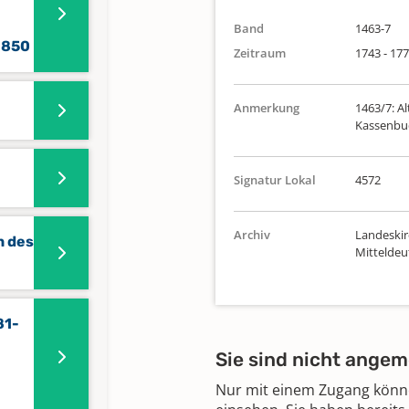
Band
1463-7
1850
Zeitraum
1743 - 17
Anmerkung
1463/7: A
Kassenbu
Signatur Lokal
4572
Archiv
Landeskir
n des
Mittelde
81-
Sie sind nicht angem
Nur mit einem Zugang können