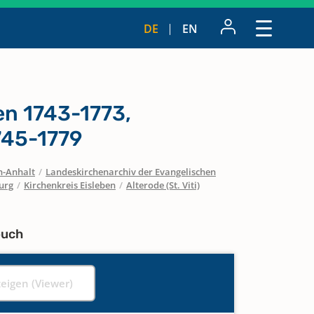
DE
EN
n 1743-1773,
745-1779
n-Anhalt
/
Landeskirchenarchiv der Evangelischen
urg
/
Kirchenkreis Eisleben
/
Alterode (St. Viti)
buch
zeigen (Viewer)