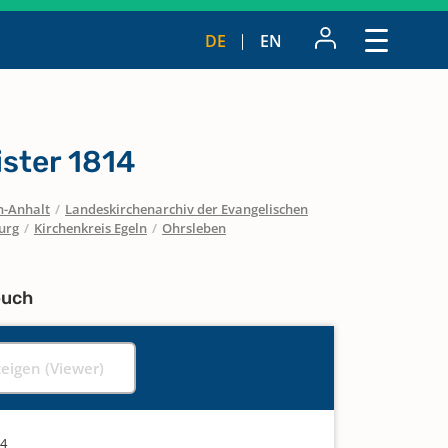
DE
EN
ister 1814
n-Anhalt
/
Landeskirchenarchiv der Evangelischen
urg
/
Kirchenkreis Egeln
/
Ohrsleben
buch
zeigen (Viewer)
14