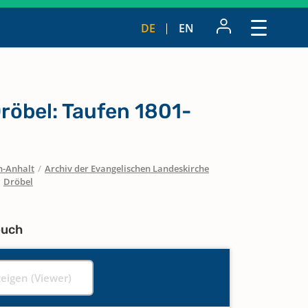
DE
EN
röbel: Taufen 1801-
n-Anhalt
/
Archiv der Evangelischen Landeskirche
/
Dröbel
buch
zeigen (Viewer)