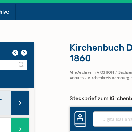
nten
chive
nten
Kirchenbuch D
1860
Alle Archive in ARCHION
/
Sachse
onen
Anhalts
/
Kirchenkreis Bernburg
Steckbrief zum Kirchen
-
Digitalisat an
0-