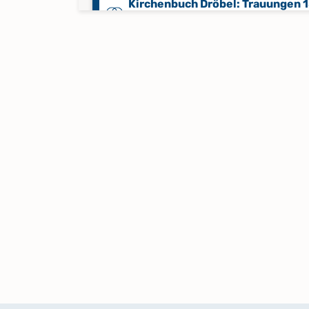
Kirchenbuch Dröbel: Trauungen 
1872
Kirchenbuch Dröbel: Trauungen 
1934
Kirchenbuch Dröbel: Trauungen 
1975
Kirchenbuchduplikate Dröbel:
Begräbnisse 1801-1871
Keine verfügbaren Digitalisate
Kirchenbuchduplikate Dröbel: T
1801-1859
Keine verfügbaren Digitalisate