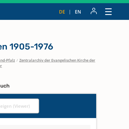
DE
EN
n 1905-1976
nd-Pfalz
/
Zentralarchiv der Evangelischen Kirche der
er
buch
zeigen (Viewer)