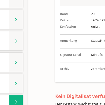
Band
20
Zeitraum
1905 - 19
Konfession
uniert
Anmerkung
Statistik
Signatur Lokal
Mikrofich
Archiv
Zentralarc
Kein Digitalisat verf
Der Bestand wächst stetig.