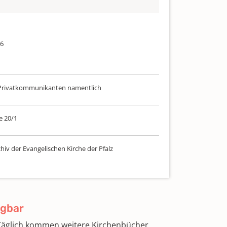
76
, Privatkommunikanten namentlich
e 20/1
hiv der Evangelischen Kirche der Pfalz
ügbar
 Täglich kommen weitere Kirchenbücher