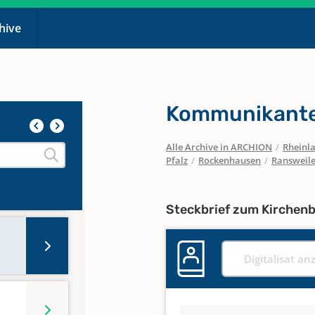
767-
chive
949
Kommunikante
976
Alle Archive in ARCHION
/
Rheinla
Pfalz
/
Rockenhausen
/
Ransweil
Steckbrief zum Kirchen
Digitalisat an