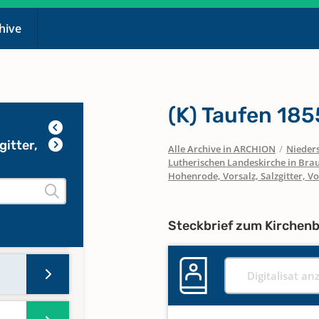
,
chive
M, R,
(K) Taufen 18
gitter,
Alle Archive in ARCHION
/
Nieder
Lutherischen Landeskirche in Bra
Hohenrode, Vorsalz, Salzgitter, 
ngen
en
Steckbrief zum Kirchen
Digitalisat an