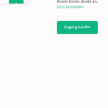
Ihrem Konto direkt an.
Jetzt anmelden
1907
Zugang kaufen
52
872
890
907