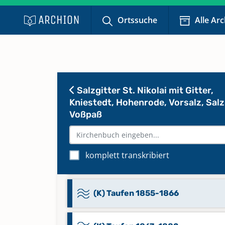
Trauungen 1739-1755, 1758-1768
1770
Ortssuche
Alle Ar
(K) Taufen 1803-1813,
Namensregister Taufen B, F, H, K-
T, Z 1803-1840
Salzgitter St. Nikolai mit Gitter,
Kniestedt, Hohenrode, Vorsalz, Salz
(K) Taufen 1813-1838
Voßpaß
(K) Taufen 1839-1840, Bestattu
1803-1811, Namensregister Tauf
komplett transkribiert
A-P, R-Z 1803-1840
(K) Taufen 1855-1866