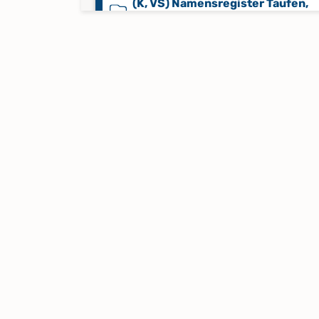
(K, VS) Namensregister Taufen,
Trauungen, Bestattungen 1853-
(K, VS) Taufen 1841-1852,
Bestattungen 1842-1843,
Namensregister Taufen 1841-18
(K, VS, VP) Bestattungen 1853-1
(K, VS, VP) Bestattungen 1872-1
(K, VS, VP) Bestattungen 1890-1
(K, VS, VP) Taufen 1853-1864