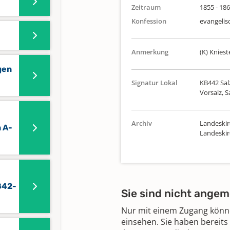
Zeitraum
1855 - 18
Konfession
evangelis
Anmerkung
(K) Kniest
gen
Signatur Lokal
KB442 Salz
Vorsalz, 
Archiv
Landeskir
 A-
Landeskir
842-
Sie sind nicht angem
Nur mit einem Zugang können
einsehen. Sie haben bereits