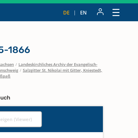
DE
EN
55-1866
sachsen
/
Landeskirchliches Archiv der Evangelisch-
unschweig
/
Salzgitter St. Nikolai mit Gitter, Kniestedt,
Voßpaß
buch
zeigen (Viewer)