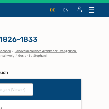
DE
EN
 1826-1833
sachsen
/
Landeskirchliches Archiv der Evangelisch-
unschweig
/
Goslar St. Stephani
buch
zeigen (Viewer)
33