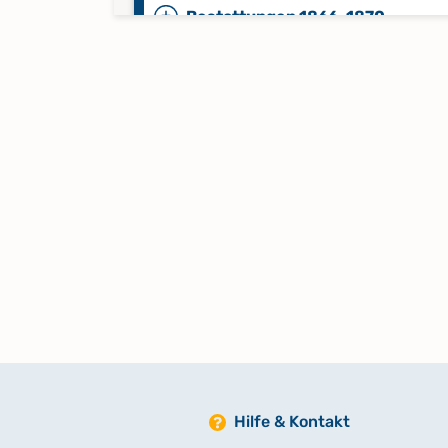
Bestattungen 1866-1870
Bestattungen 1870, Namensregi
Bestattungen A-Z 1853-1870
Bestattungen 1871-1875
Bestattungen 1875-1880
Bestattungen 1880-1886
Bestattungen 1887-1893
Hilfe & Kontakt
Bestattungen 1893 Namensregis