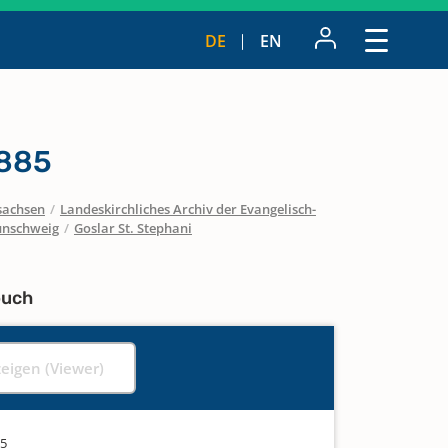
DE
EN
1885
sachsen
/
Landeskirchliches Archiv der Evangelisch-
unschweig
/
Goslar St. Stephani
buch
zeigen (Viewer)
85