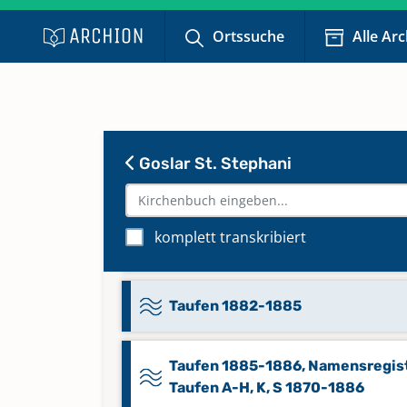
Taufen A-R 1853 - 1869
Ortssuche
Alle Ar
Taufen 1870-1872
Taufen 1872-1875
Goslar St. Stephani
Taufen 1876-1878
komplett transkribiert
Taufen 1879-1882
Taufen 1882-1885
Taufen 1885-1886, Namensregis
Taufen A-H, K, S 1870-1886