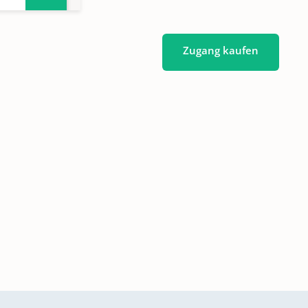
98,
798
Zugang kaufen
n
n
n