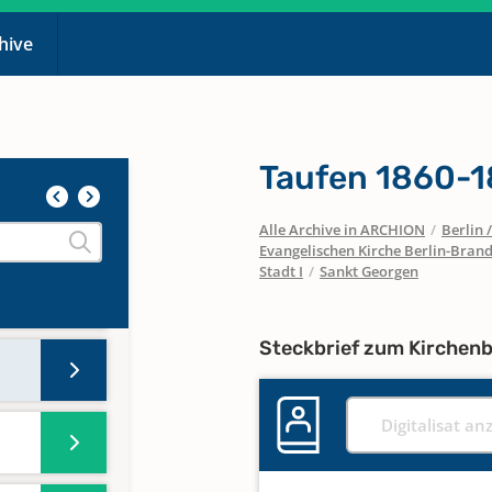
chive
Taufen 1860-1
Alle Archive in ARCHION
/
Berlin
Evangelischen Kirche Berlin-Brand
Stadt I
/
Sankt Georgen
Steckbrief zum Kirchen
Digitalisat an