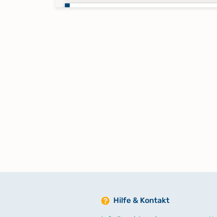
Bestattungen 1899-1899
Bestattungen 1900-1900
Bestattungen 1901-1901
Bestattungen 1902-1902
Bestattungen 1903-1903
Bestattungen 1904-1904
Hilfe & Kontakt
Bestattungen 1905-1905