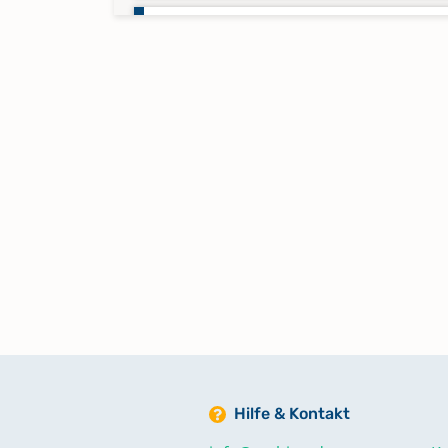
Taufen 1901-1901
Taufen 1902-1902
Taufen 1903-1903
Taufen 1904-1904
Taufen 1905-1905
Taufen 1906-1906
Hilfe & Kontakt
Taufen 1907-1908