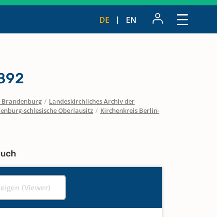
DE
EN
1892
 / Brandenburg
/
Landeskirchliches Archiv der
enburg-schlesische Oberlausitz
/
Kirchenkreis Berlin-
buch
zeigen (Viewer)