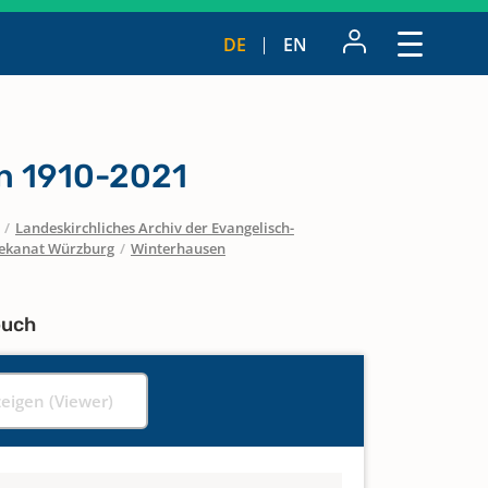
DE
EN
n 1910-2021
/
Landeskirchliches Archiv der Evangelisch-
ekanat Würzburg
/
Winterhausen
buch
zeigen (Viewer)