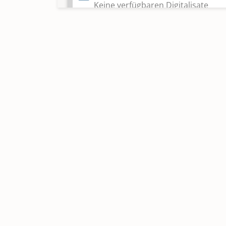
Keine verfügbaren Digitalisate
Taufen; Trauungen; Bestattunge
1568-1633
Taufen; Trauungen; Bestattunge
1640-1700
Taufen; Trauungen; Bestattunge
1701-1736
Keine verfügbaren Digitalisate
Taufen; Trauungen; Bestattunge
1701-1750