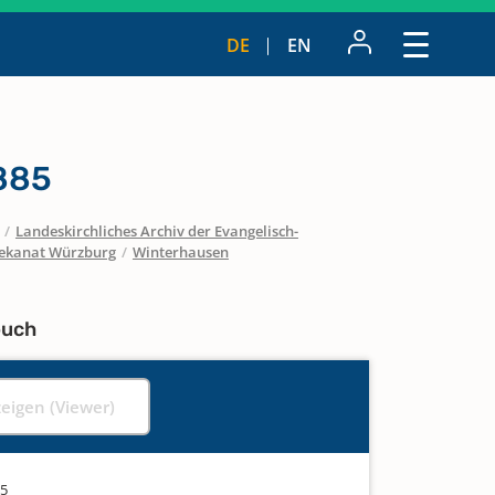
DE
EN
885
/
Landeskirchliches Archiv der Evangelisch-
ekanat Würzburg
/
Winterhausen
buch
zeigen (Viewer)
85