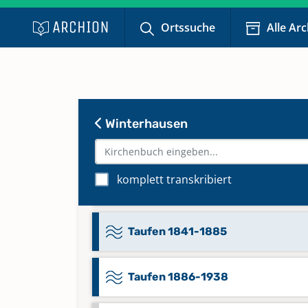
Ortssuche
Alle Ar
Konfirmationen 1861-1886
Konfirmationen 1887-1909
Winterhausen
Konfirmationen 1910-2021
Taufen 1808-1827
komplett transkribiert
Keine verfügbaren Digitalisate
Taufen 1841-1885
Taufen 1886-1938