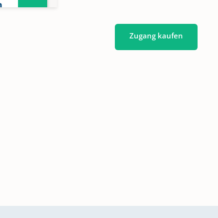
n
Zugang kaufen
n
n
n
n