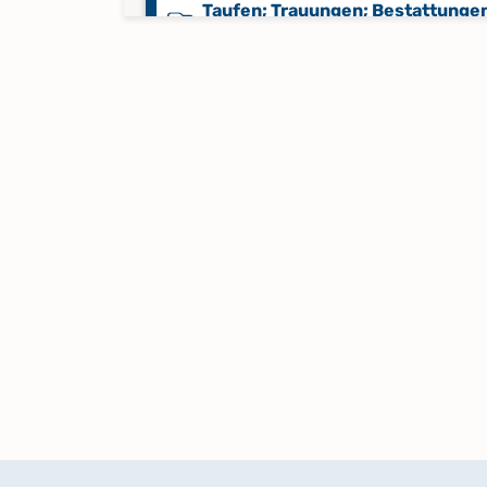
Taufen; Trauungen; Bestattunge
1640-1700
Taufen; Trauungen; Bestattunge
1701-1736
Keine verfügbaren Digitalisate
Taufen; Trauungen; Bestattunge
1701-1750
Taufen; Trauungen; Bestattunge
1751-1766
Taufen; Trauungen; Bestattunge
1751-1791