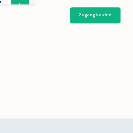
n
Zugang kaufen
n
n;