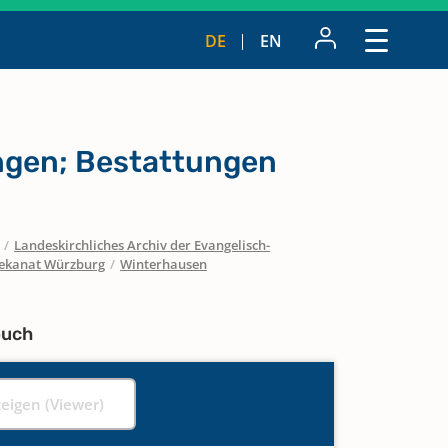
DE
EN
ngen; Bestattungen
/
Landeskirchliches Archiv der Evangelisch-
ekanat Würzburg
/
Winterhausen
buch
zeigen (Viewer)