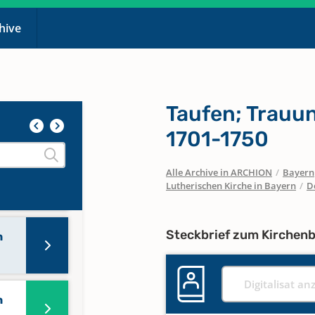
chive
n
n
Taufen; Trauu
1701-1750
n
Alle Archive in ARCHION
/
Bayern
Lutherischen Kirche in Bayern
/
D
Steckbrief zum Kirchen
n
Digitalisat an
n