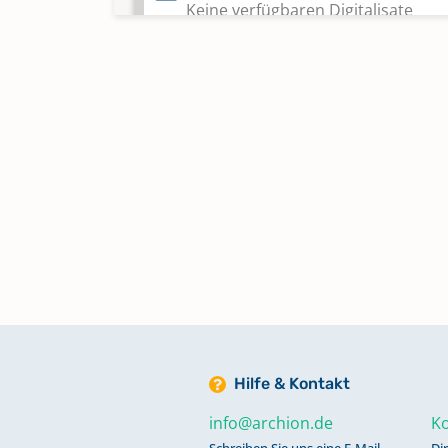
Keine verfügbaren Digitalisate
Kircheneintritte 1914-1986
Keine verfügbaren Digitalisate
Konfirmationen 1832-1883
Konfirmationen 1884-1999
Konfirmationen 2000-2021
Keine verfügbaren Digitalisate
Hilfe & Kontakt
Taufen 1897-1994
info@archion.de
Ko