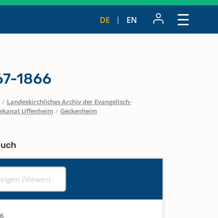
DE
EN
67-1866
/
Landeskirchliches Archiv der Evangelisch-
ekanat Uffenheim
/
Geckenheim
buch
zeigen (Viewer)
66