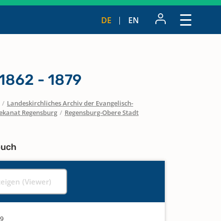
DE
EN
1862 - 1879
/
Landeskirchliches Archiv der Evangelisch-
ekanat Regensburg
/
Regensburg-Obere Stadt
buch
zeigen (Viewer)
79