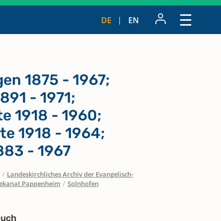
DE
EN
n 1875 - 1967;
891 - 1971;
te 1918 - 1960;
te 1918 - 1964;
883 - 1967
/
Landeskirchliches Archiv der Evangelisch-
ekanat Pappenheim
/
Solnhofen
buch