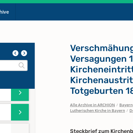
chive
Verschmähunge
Versagungen 1
Kircheneintrit
Kirchenaustrit
Totgeburten 1
Alle Archive in ARCHION
/
Bayern
Lutherischen Kirche in Bayern
/
D
Steckbrief zum Kirchen