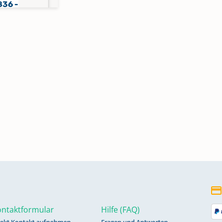
836 -
837 -
1838
8
839 -
ntaktformular
Hilfe (FAQ)