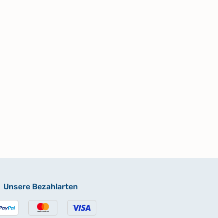
Unsere Bezahlarten