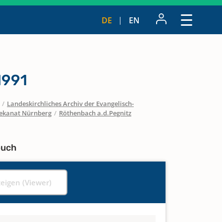
DE
EN
1991
/
Landeskirchliches Archiv der Evangelisch-
ekanat Nürnberg
/
Röthenbach a.d.Pegnitz
buch
zeigen (Viewer)