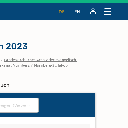
DE
EN
n 2023
/
Landeskirchliches Archiv der Evangelisch-
ekanat Nürnberg
/
Nürnberg-St. Jakob
buch
zeigen (Viewer)