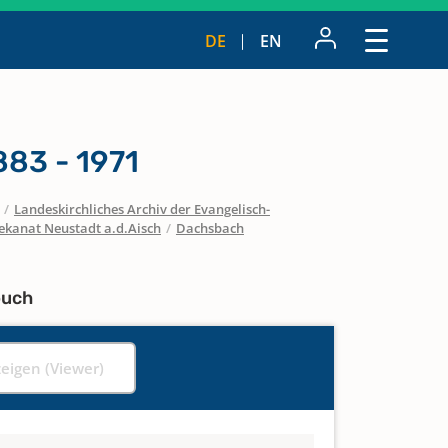
DE
EN
883 - 1971
/
Landeskirchliches Archiv der Evangelisch-
ekanat Neustadt a.d.Aisch
/
Dachsbach
buch
zeigen (Viewer)