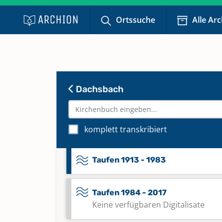
Taufen 1836 - 1858
Keine verfügbaren Digitalisate
Ortssuche
Alle Ar
Taufen 1836 - 1858
Keine verfügbaren Digitalisate
Dachsbach
Taufen 1849 - 1880
Taufen 1881 - 1913
komplett transkribiert
Taufen 1913 - 1983
Taufen 1984 - 2017
Keine verfügbaren Digitalisate