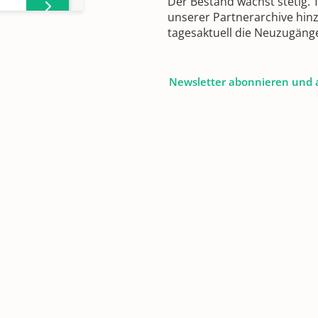
Der Bestand wächst stetig.
unserer Partnerarchive hin
tagesaktuell die Neuzugäng
Newsletter abonnieren und 
en
38;