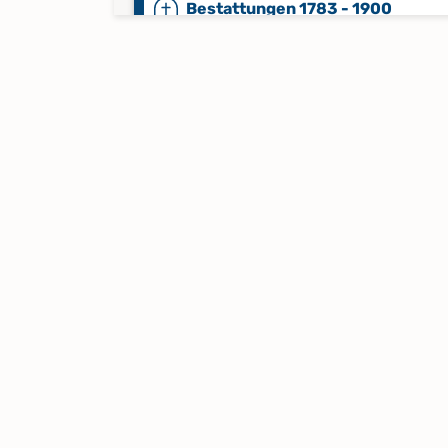
Bestattungen 1783 - 1900
Bestattungen 1900 - 1991
Bestattungen 1992 - 2024
Kirchenbuchzweitschrift
Alphabetisches Register zu Tauf
1857 - 1877; Trauungen 1857 - 19
Bestattungen 1857 - 1899
Keine verfügbaren Digitalisate
Kircheneintritte 1923 - 1985;
Kirchenaustritte 1923 - 1985
Keine verfügbaren Digitalisate