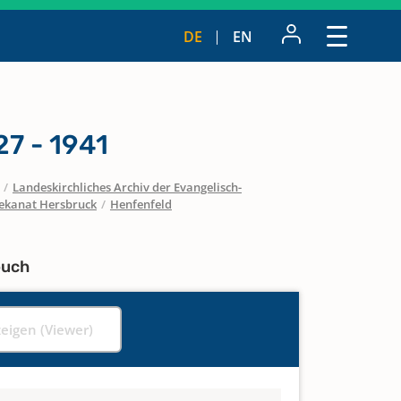
DE
EN
7 - 1941
/
Landeskirchliches Archiv der Evangelisch-
ekanat Hersbruck
/
Henfenfeld
buch
zeigen (Viewer)