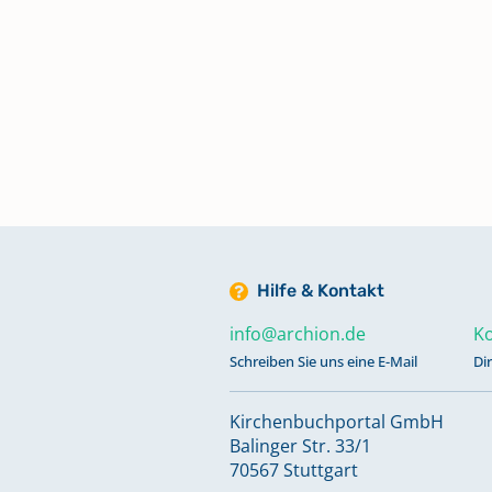
Kirchenaustritte 1963 - 1979
Keine verfügbaren Digitalisate
Kircheneintritte 1979 - 1993;
Kirchenaustritte 1979 - 1993
Keine verfügbaren Digitalisate
Kircheneintritte 1993 - 2000;
Kirchenaustritte 1993 - 2000
Keine verfügbaren Digitalisate
Hilfe & Kontakt
info@archion.de
Ko
Schreiben Sie uns eine E-Mail
Di
Kircheneintritte 2001 - 2023
Keine verfügbaren Digitalisate
Kirchenbuchportal GmbH
Balinger Str. 33/1
Konfirmationen 1831 - 1891
70567 Stuttgart