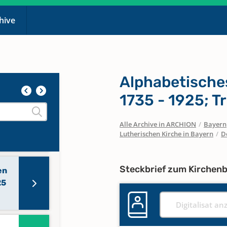
en
chive
gen
Alphabetisches
1735 - 1925; T
en
Alle Archive in ARCHION
/
Bayern
gen
Lutherischen Kirche in Bayern
/
D
Steckbrief zum Kirchen
en
25
Digitalisat an