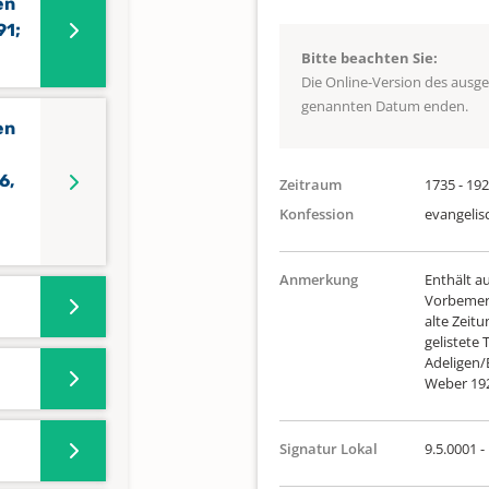
en
91;
Bitte beachten Sie:
Die Online-Version des ausg
genannten Datum enden.
en
6,
Zeitraum
1735 - 19
Konfession
evangelis
Anmerkung
Enthält au
Vorbemerk
alte Zeit
gelistete
Adeligen/
Weber 19
Signatur Lokal
9.5.0001 -