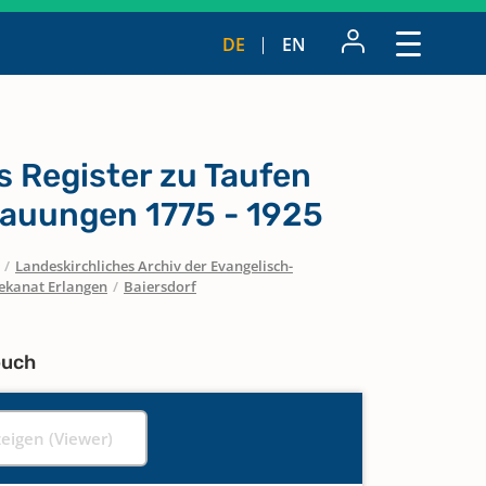
DE
EN
 Register zu Taufen
rauungen 1775 - 1925
/
Landeskirchliches Archiv der Evangelisch-
ekanat Erlangen
/
Baiersdorf
buch
zeigen (Viewer)