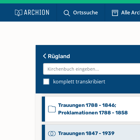
Ortssuche
Alle Ar
Taufen 1881 - 1978; Totgeburten
1883 - 1924
Taufen 1978 - 2017
Keine verfügbaren Digitalisate
Rügland
Taufen 2018 - 2022
komplett transkribiert
Keine verfügbaren Digitalisate
Trauungen 1788 - 1846;
Proklamationen 1788 - 1858
Trauungen 1847 - 1939