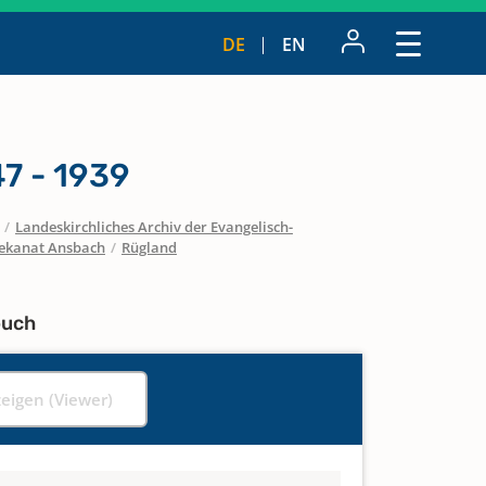
DE
EN
7 - 1939
/
Landeskirchliches Archiv der Evangelisch-
ekanat Ansbach
/
Rügland
buch
zeigen (Viewer)