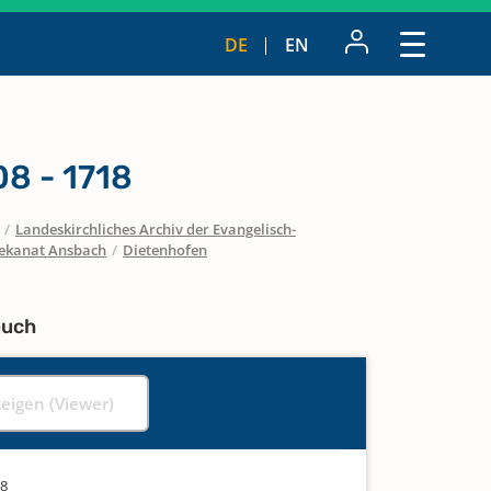
DE
EN
8 - 1718
/
Landeskirchliches Archiv der Evangelisch-
ekanat Ansbach
/
Dietenhofen
buch
zeigen (Viewer)
18