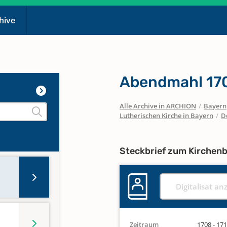
chive
Abendmahl 170
Alle Archive in ARCHION
/
Bayern
Lutherischen Kirche in Bayern
/
D
Steckbrief zum Kirchen
Digitalisat an
Zeitraum
1708 - 17