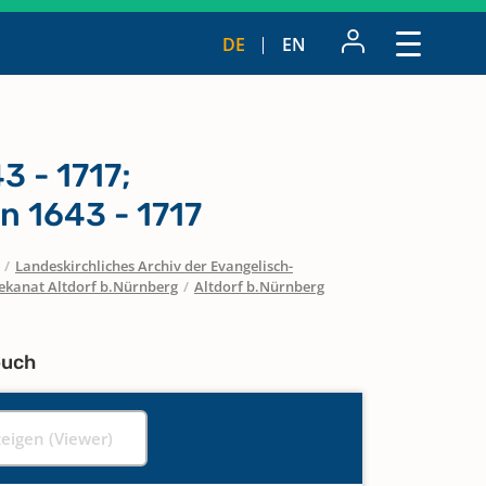
DE
EN
 - 1717;
n 1643 - 1717
/
Landeskirchliches Archiv der Evangelisch-
ekanat Altdorf b.Nürnberg
/
Altdorf b.Nürnberg
buch
zeigen (Viewer)