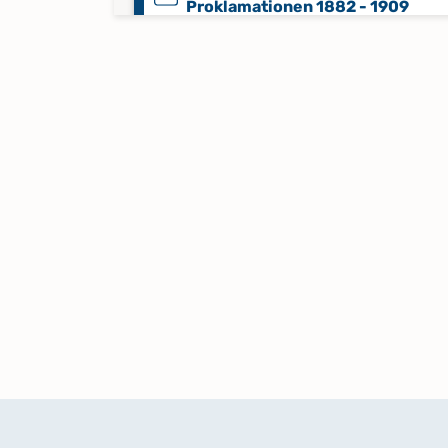
Proklamationen 1882 - 1909
Trauungen 1910 - 1933
Trauungen 1914 - 1930
Keine verfügbaren Digitalisate
Trauungen 1931 - 1944
Keine verfügbaren Digitalisate
Trauungen 1933 - 1948
Trauungen 1949 - 1976
Keine verfügbaren Digitalisate