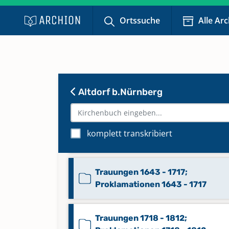
Ortssuche
Alle Ar
Totgeburten 1876 - 1950
Keine verfügbaren Digitalisate
Trauungen 1584 - 1595;
Altdorf b.Nürnberg
Proklamationen 1563 - 1595
Trauungen 1595 - 1642;
komplett transkribiert
Proklamationen 1595 - 1642
Trauungen 1643 - 1717;
Proklamationen 1643 - 1717
Trauungen 1718 - 1812;