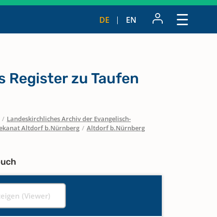
DE
EN
 Register zu Taufen
/
Landeskirchliches Archiv der Evangelisch-
ekanat Altdorf b.Nürnberg
/
Altdorf b.Nürnberg
buch
zeigen (Viewer)