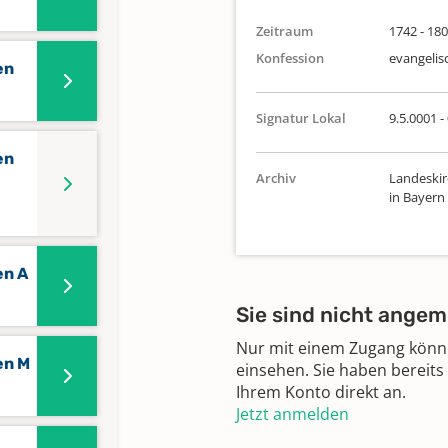
Zeitraum
1742 - 18
Konfession
evangelis
en
Signatur Lokal
9.5.0001 -
en
Archiv
Landeskir
in Bayern
en A
Sie sind nicht angem
Nur mit einem Zugang können
en M
einsehen. Sie haben bereits
Ihrem Konto direkt an.
Jetzt anmelden