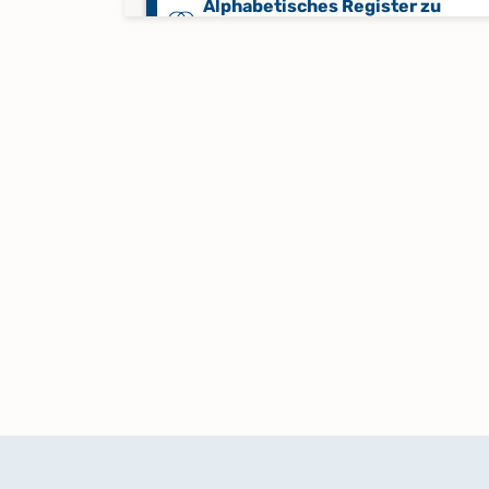
Alphabetisches Register zu
Trauungen 1560 - 1812
Alphabetisches Register zu
Trauungen 1813 - 1876
Alphabetisches Register zu
Trauungen 1877 - 1909
Alphabetisches Register zu
Trauungen 1910 - 1948
Keine verfügbaren Digitalisate
Alphabetisches Register zu
Trauungen 1949 - 1969
Keine verfügbaren Digitalisate