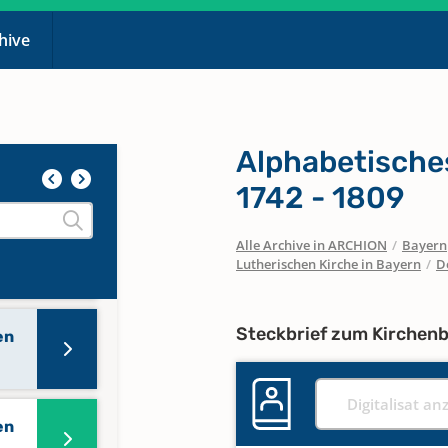
chive
Alphabetisches
en
1742 - 1809
Alle Archive in ARCHION
/
Bayern
en
Lutherischen Kirche in Bayern
/
D
 1868
Steckbrief zum Kirchen
en
Digitalisat an
en