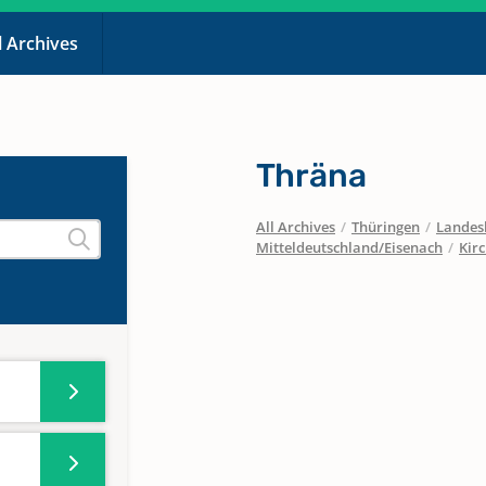
l Archives
Thräna
All Archives
/
Thüringen
/
Landesk
Mitteldeutschland/Eisenach
/
Kir