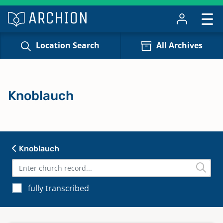
Location Search
All Archives
Knoblauch
Knoblauch
fully transcribed