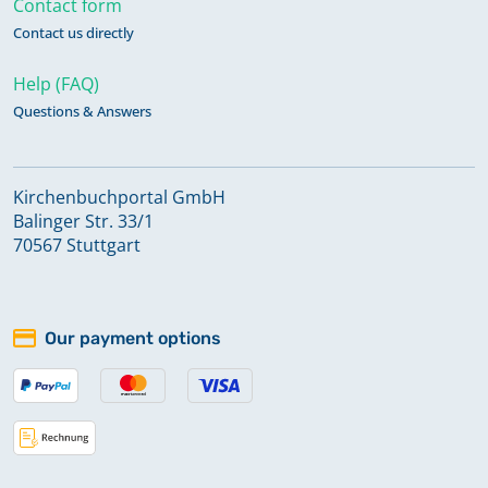
Contact form
Taufen, Trauungen, Bestattungen,
Contact us directly
Konfirmationen 1820-1829
Help (FAQ)
Questions & Answers
Taufen, Trauungen, Bestattungen,
Konfirmationen, Kommunikanten,
Sonstiges 1829-1839
Kirchenbuchportal GmbH
Balinger Str. 33/1
Taufen, Trauungen, Bestattungen,
70567 Stuttgart
Konfirmationen, Sonstiges 1678-
1763
Our payment options
Trauungen, Bestattungen, Sonstiges
1750-1798
Trauungen, Sonstiges 1820-1838