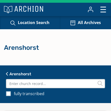
Location Search
All Archives
Arenshorst
Arenshorst
fully transcribed