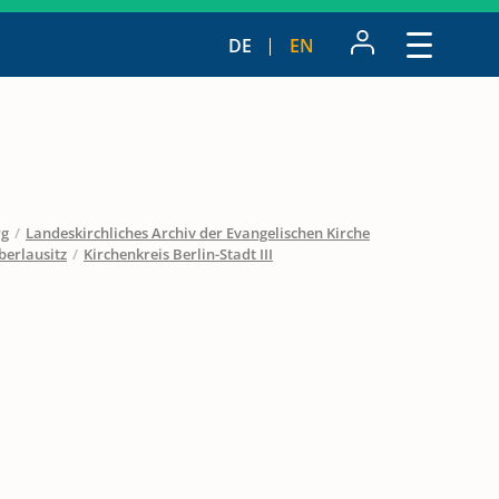
DE
EN
rg
/
Landeskirchliches Archiv der Evangelischen Kirche
berlausitz
/
Kirchenkreis Berlin-Stadt III