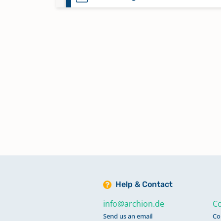
Bestattungen 1783-1785
Bestattungen 1785-1787
Bestattungen 1787-1791
Bestattungen 1791-1794
Bestattungen 1794-1798
Help & Contact
Bestattungen 1799-1801
info@archion.de
Co
Send us an email
Co