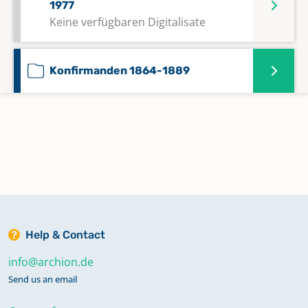
1977
Keine verfügbaren Digitalisate
Konfirmanden 1864-1889
Konfirmanden 1888-1929
Taufen 1808-1839
Taufen 1840-1882
Help & Contact
Taufen; Trauungen; Bestattungen
info@archion.de
1633-1733
Send us an email