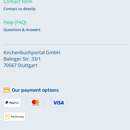
Contact form
Taufen; Trauungen; Bestattungen;
Contact us directly
Katechumenen 1734-1807
Help (FAQ)
Questions & Answers
Taufen; Trauungen; Bestattungen;
Katechumenen; Konfirmanden;
Kommunikanten 1804-1870
Kirchenbuchportal GmbH
Balinger Str. 33/1
Totgeburten 1885-1968
70567 Stuttgart
Keine verfügbaren Digitalisate
Trauungen 1808-1880
Our payment options
Versagungen 1923-1968
Keine verfügbaren Digitalisate