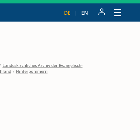
DE
EN
/
Landeskirchliches Archiv der Evangelisch-
chland
/
Hinterpommern