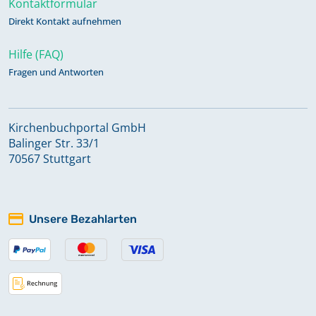
Kontaktformular
Direkt Kontakt aufnehmen
Trauungen 1766-1773, Taufen 1751-
1783, Beerdigungen 1752-1783,
Hilfe (FAQ)
Kommunikanten 1714-1776
Fragen und Antworten
Trauungen 1815-1834
Kirchenbuchportal GmbH
Balinger Str. 33/1
Trauungen 1835-1866
70567 Stuttgart
Trauungen 1867-1910
Unsere Bezahlarten
Zivilstandsregister 1808 Geburten,
Aufgebote, Trauungen,
Beerdigungen