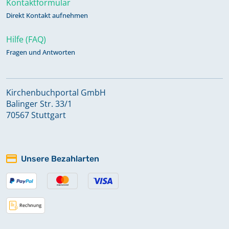
Kontaktformular
Kirchenbuch Raguhn: Taufen 1821-
Direkt Kontakt aufnehmen
1857
Hilfe (FAQ)
Fragen und Antworten
Kirchenbuch Raguhn: Taufen 1858-
1871
Kirchenbuchportal GmbH
Kirchenbuch Raguhn: Taufen 1872-
Balinger Str. 33/1
1890
70567 Stuttgart
Kirchenbuch Raguhn: Taufen 1891-
Unsere Bezahlarten
1914
Kirchenbuch Raguhn: Trauungen
1684-1736 und 1755-1759, Taufen
1684-1729, Begräbnisse 1684-1729