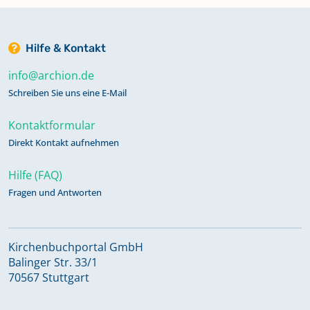
Familienregister 1808-1948 Band 24
Hilfe & Kontakt
Keine verfügbaren Digitalisate
info@archion.de
Schreiben Sie uns eine E-Mail
Familienregister 1820-1975 Band 28
Keine verfügbaren Digitalisate
Kontaktformular
Direkt Kontakt aufnehmen
Konfirmandenregister 1723-1866
Hilfe (FAQ)
Band 17
Fragen und Antworten
Konfirmandenregister 1867-1981
Band 18
Kirchenbuchportal GmbH
Balinger Str. 33/1
70567 Stuttgart
Mischbuch 1558-1640 Band 1