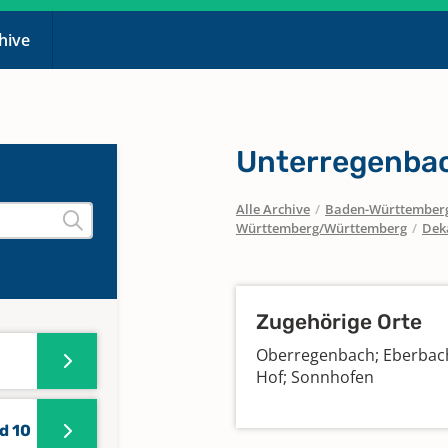
chive
Unterregenba
Alle Archive
/
Baden-Württember
Württemberg/Württemberg
/
Dek
Zugehörige Orte
Oberregenbach; Eberbach
Hof; Sonnhofen
d 10