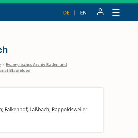
DE
EN
ch
g
/
Evangelisches Archiv Baden und
anat Blaufelden
; Falkenhof; Laßbach; Rappoldsweiler