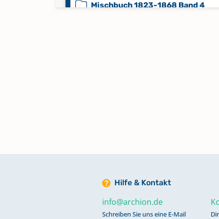
Mischbuch 1823-1868 Band 4
Seelenregister 1700-1814 Band 
Taufregister 1854-1888 Band 5
Totenregister 1869-1979 Band 7
Hilfe & Kontakt
info@archion.de
Ko
Schreiben Sie uns eine E-Mail
Di