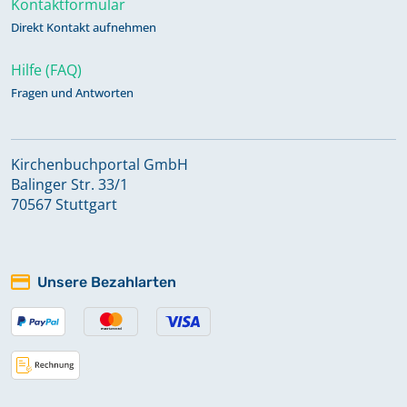
Kontaktformular
Direkt Kontakt aufnehmen
Taufregister 1808-1834 Band 6
Hilfe (FAQ)
Taufregister 1834-1855 Band 7
Fragen und Antworten
Taufregister 1855-1873 Band 8
Kirchenbuchportal GmbH
Balinger Str. 33/1
70567 Stuttgart
Taufregister 1874-1898 Band 9
Totenregister 1808-1834 Band 12
Unsere Bezahlarten
Totenregister 1835-1859 Band 13
Totenregister 1860-1884 Band 14