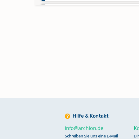
Taufen 1868 - Juni 1939
Keine verfügbaren Digitalisate
Taufen Juni 1939 - Febr. 1962
Keine verfügbaren Digitalisate
Taufen, Beerdigungen 1819,1824 
1829
Trauungen 1830 - 1961
Keine verfügbaren Digitalisate
Hilfe & Kontakt
info@archion.de
Ko
Schreiben Sie uns eine E-Mail
Di