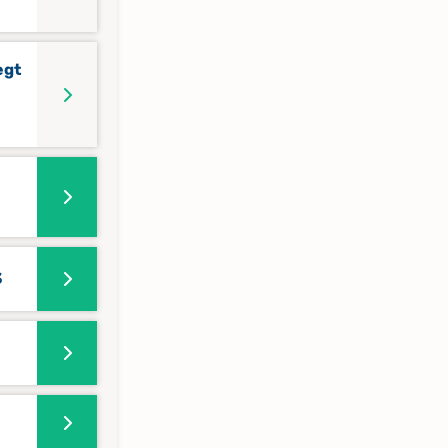
egt
3